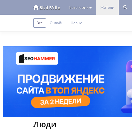
SkillVille
Категории
Жители
Все
Онлайн
Новые
Люди