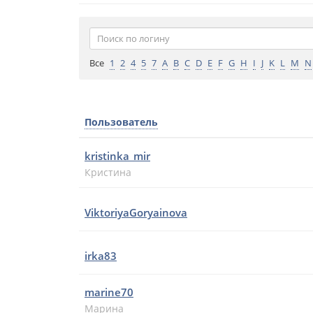
Все
1
2
4
5
7
A
B
C
D
E
F
G
H
I
J
K
L
M
N
Пользователь
kristinka_mir
Кристина
ViktoriyaGoryainova
irka83
marine70
Марина