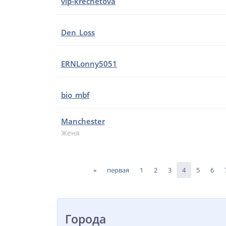
vip-krechetova
Den_Loss
ERNLonny5051
bio_mbf
Manchester
Женя
«
первая
1
2
3
4
5
6
Города