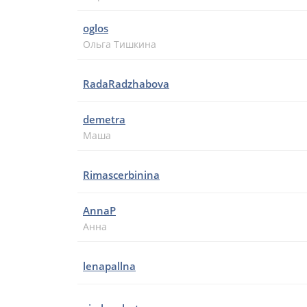
oglos
Ольга Тишкина
RadaRadzhabova
demetra
Маша
Rimascerbinina
AnnaP
Анна
lenapallna