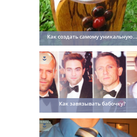
Как создать самому уникальную..
viktory
21.03.2014
40
Как завязывать бабочку?
sai91
19.03.2014
14