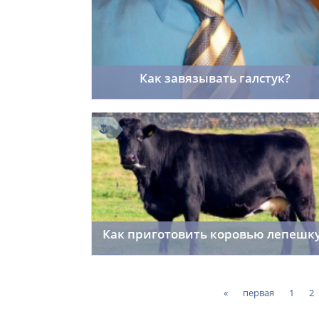
Как завязывать галстук?
sai91
13.03.2014
14
Как приготовить коровью лепешк
room402
11.02.2014
18
«
первая
1
2