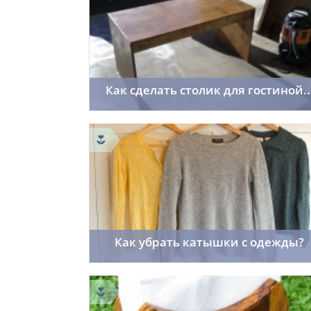
Как сделать столик для гостиной..
viktory
24.03.2014
27
Как убрать катышки с одежды?
f_fr0st7
22.03.2014
17