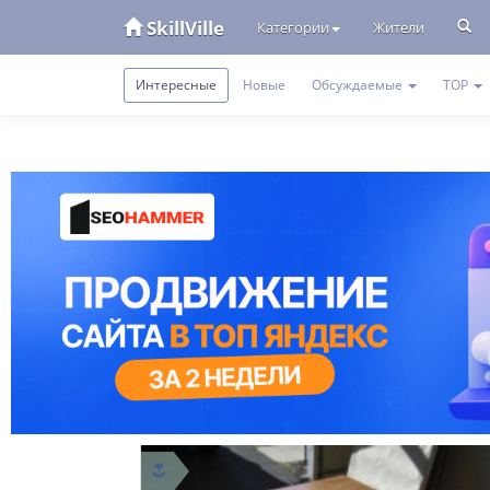
SkillVille
Категории
Жители
Интересные
Новые
Обсуждаемые
TOP