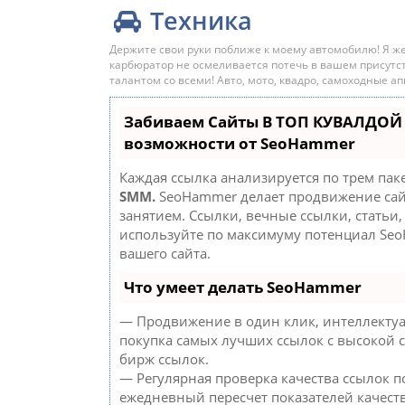
Техника
Держите свои руки поближе к моему автомобилю! Я же
карбюратор не осмеливается потечь в вашем присутс
талантом со всеми! Авто, мото, квадро, самоходные ап
Забиваем Сайты В ТОП КУВАЛДОЙ 
возможности от SeoHammer
Каждая ссылка анализируется по трем пак
SMM.
SeoHammer делает продвижение сай
занятием. Ссылки, вечные ссылки, статьи,
используйте по максимуму потенциал Se
вашего сайта.
Что умеет делать SeoHammer
— Продвижение в один клик, интеллекту
покупка самых лучших ссылок с высокой 
бирж ссылок.
— Регулярная проверка качества ссылок п
ежедневный пересчет показателей качеств