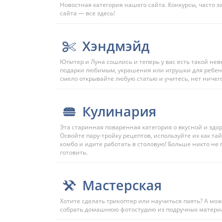
Новостная категория нашего сайта. Конкурсы, часто 
сайта — все здесь!
Хэндмэйд
Юпитер и Луна сошлись и теперь у вас есть такой не
подарки любимым, украшения или игрушки для ребенка
смело открывайте любую статью и учитесь, нет ничег
Кулинария
Эта старинная поваренная категория о вкусной и здор
Освойте пару-тройку рецептов, используйте их как та
комбо и идите работать в столовую! Больше никто не п
готовить.
Мастерская
Хотите сделать трикоптер или научиться паять? А мо
собрать домашнюю фотостудию из подручных материа