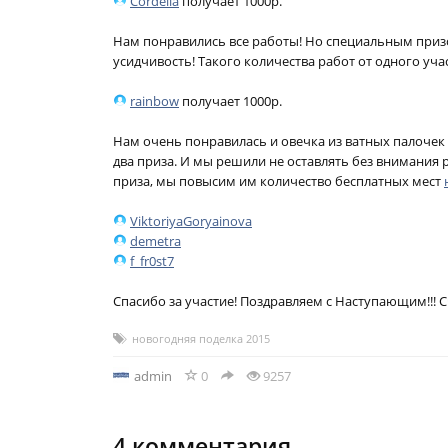
Cordelia
получает 1000р.
Нам понравились все работы! Но специальным приз
усидчивость! Такого количества работ от одного уч
rainbow
получает 1000р.
Нам очень понравилась и овечка из ватных палочек 
два приза. И мы решили не оставлять без внимания 
приза, мы повысим им количество бесплатных мест
ViktoriyaGoryainova
demetra
f_fr0st7
Спасибо за участие! Поздравляем с Наступающим!!! Сч
новогодняя поделка 2015
admin
0
9257
4
комментария