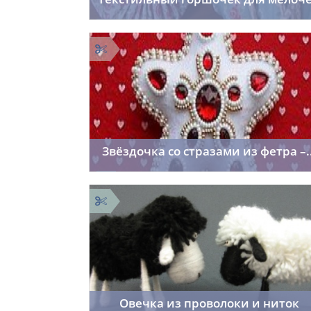
Cordelia
24.11.2014
20
Звёздочка со стразами из фетра –..
Cordelia
19.11.2014
25
Овечка из проволоки и ниток