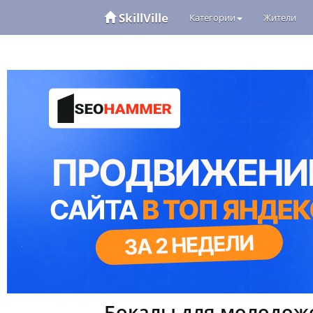
SkillVille
Категории
Жители
Бокалы для молодож