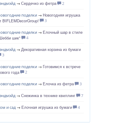
Сердечко из фетра
эндмэйд
→
2
Новогодняя игрушка
овогодние поделки
→
т BIFLEMDecorGroup!
3
Елочный шар в стиле
овогодние поделки
→
Шебби шик"
4
Декоративная корзина из бумаги
эндмэйд
→
3
Готовимся к встрече
овогодние поделки
→
ового года
2
Елочка из фетра
овогодние поделки
→
3
Снежинка в технике квиллинг
эндмэйд
→
7
Елочная игрушка из бумаги
ом и сад
→
4