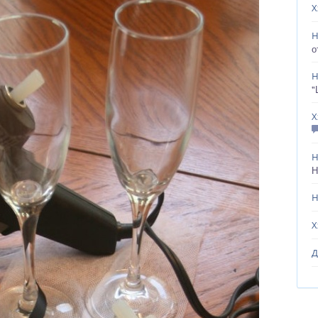
Х
Н
о
Н
"
Х
Н
Н
Н
Х
Д