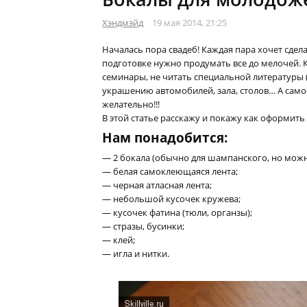
Хэндмэйд
19 мая 2014, 21:25
Началась пора свадеб! Каждая пара хочет сдел
подготовке нужно продумать все до мелочей.
семинары, не читать специальной литературы 
украшению автомобилей, зала, столов… А сам
желательно!!!
В этой статье расскажу и покажу как оформить
Нам понадобится:
— 2 бокала (обычно для шампанского, но можно
— белая самоклеющаяся лента;
— черная атласная лента;
— небольшой кусочек кружева;
— кусочек фатина (тюли, органзы);
— стразы, бусинки;
— клей;
— игла и нитки.