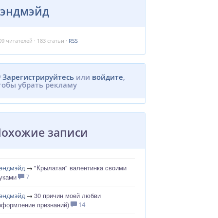
Хэндмэйд
09
читателей · 183 статьи ·
RSS
Зарегистрируйтесь
или
войдите
,
тобы убрать рекламу
Похожие записи
"Крылатая" валентинка своими
эндмэйд
→
уками
7
30 причин моей любви
эндмэйд
→
оформление признаний)
14