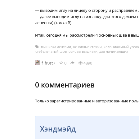
— выводим иглу на лицевую сторону и расправляем л
— далее выводим иглу на изнанку, для этого делаем 
лепестка) (точка В).
Итак, сегодня мы рассмотрели 4 основных шва в выши
вышивка лентами
,
основные стежки
,
колониальный узело
,
стебельчатый шов
,
основы вышивки
,
для начинающих
f_fr0st7
0
4890
0
комментариев
Только зарегистрированные и авторизованные поль
Хэндмэйд