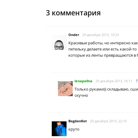
3
комментария
Onder
29 декабря 2013, 10:23
Красивые работы, но интересно ка
петельку делаете или есть какой-т
которые из ленты превращаются в 
lenapallna
29 декабря 2013, 16:11
Только руками)) складываю, сш
скучно
BogdanKot
29 декабря 2013, 22:10
круто