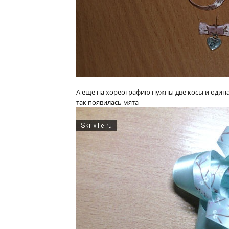
А ещё на хореографию нужны две косы и один
так появилась мята