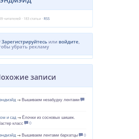
09
читателей · 183 статьи ·
RSS
Зарегистрируйтесь
или
войдите
,
тобы убрать рекламу
Похожие записи
Вышиваем незабудку лентами
эндмэйд
→
Ёлочки из сосновых шишек.
ом и сад
→
астер класс
0
Вышиваем лентами бархатцы
эндмэйд
→
0