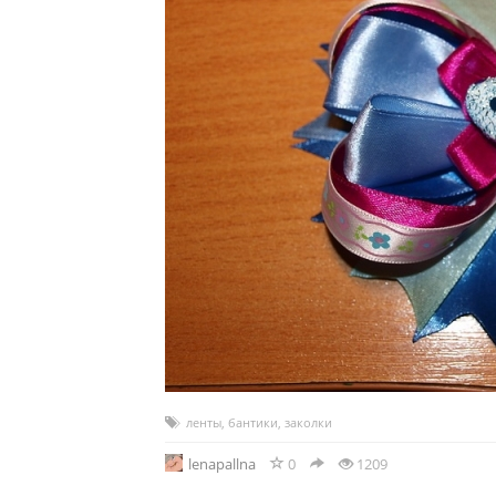
ленты
,
бантики
,
заколки
lenapallna
0
1209