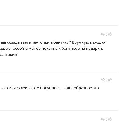
0
к вы складываете ленточки в бантики? Вручную каждую
о еще способ(на манер покупных бантиков на подарки,
бантики)?
↑
0
иваю или склеиваю. А покупное — однообразное это
0