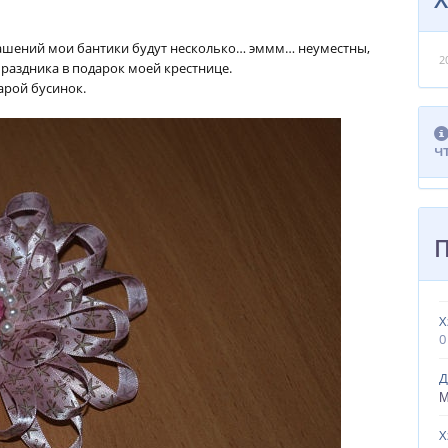
рашений мои бантики будут несколько… эммм… неуместны,
2
раздника в подарок моей крестнице.
парой бусинок.
ч
Х
0
Д
М
Х