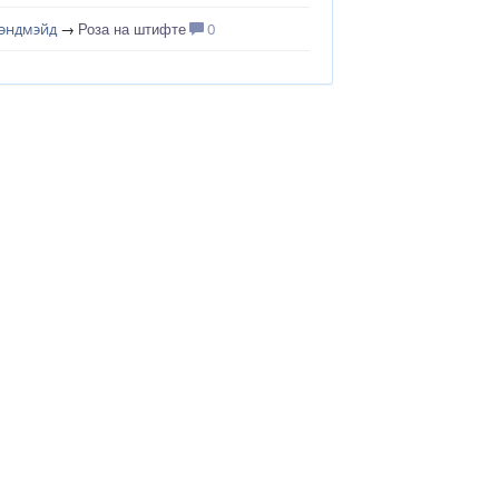
Роза на штифте
эндмэйд
→
0