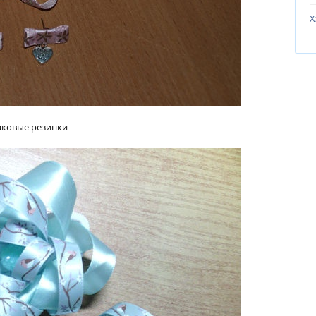
Х
аковые резинки