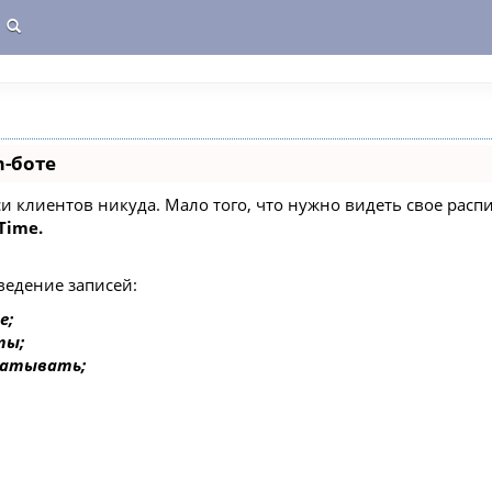
m-боте
писи клиентов никуда. Мало того, что нужно видеть свое ра
Time.
ведение записей:
е;
ты;
батывать;