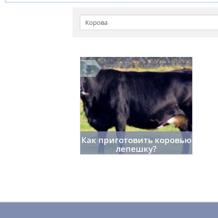
Как приготовить коровью
лепешку?
room402
0
11.02.2014
1833