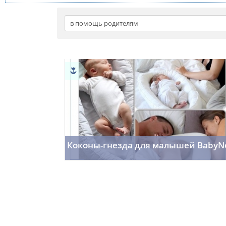
Коконы-гнезда для малышей BabyN
f_fr0st7
10.12.2015
323