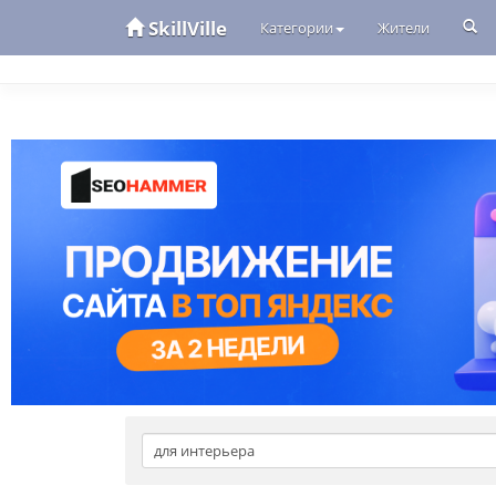
SkillVille
Категории
Жители