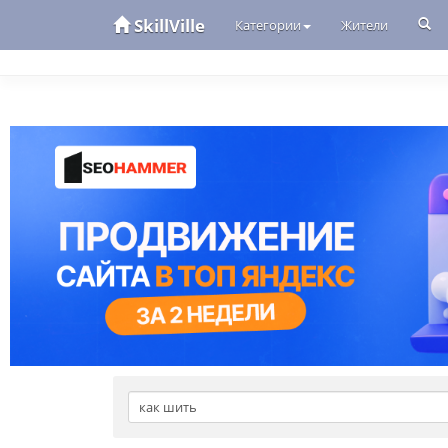
SkillVille
Категории
Жители