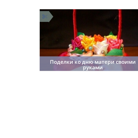
Поделки ко дню матери своими
руками
Cordelia
20.01.2015
178