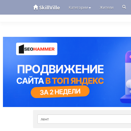
SkillVille
Категории
Жители