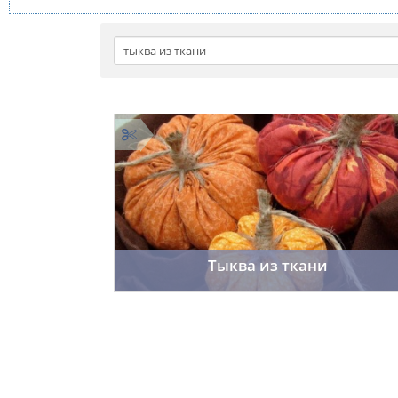
Тыква из ткани
f_fr0st7
05.10.2015
186