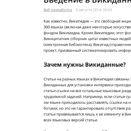
Вэб разработка
8 августа 2014, 00:03
Как известно, Википедия — это свободная энци
300 языках (включая даже некоторые искусств
фондом Викимедиа. Кроме Википедии, этот фо
Викицитатник (сборник цитат известных людей
(электронная библиотека), Викигид (справочник
проект, призванный систематизировать инфор
Зачем нужны Викиданные?
Статьи на разных языках в Википедии связаны
Викиданных для установки интервики приходил
статьи ссылки на все остальные языковые разде
трудоёмкой задачей. Например, если статья сущ
ом языке приходилось расставлять ссылки на н
ботами, но это не гарантировало отсутствия 
статьи привязывается лишь к её элементу в Ви
всех языковых версий статьи.