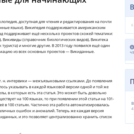
В
клопедия, доступная для чтения и редактирования на почти
6
енные языки). Википедия поддерживается американским
нд
поддерживает ещё несколько проектов схожей тематики:
), Викивиды (справочник биологических видов), Викитека
 туриста) и многие другие. В 2013 году появился ещё один
мацию из всех основных проектов — Викиданные.
ч
 т. н. интервики — межъязыковыми ссылками. До появления
ось указывать в каждой языковой версии одной и той же
лы, в которых есть эта статья. Это может быть довольно
ествует на 100 языках, то при появлении этой статьи на 101-
В
её в 100 статьях. Частично эта работа автоматизировалась
4
различных ошибок и аномалий. Теперь же каждая версия
киданных, и это позволяет централизованно хранить список