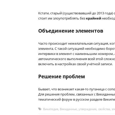
Кстати, старый (существовавший до 2013 года)
стоит им злоупотреблять без
крайней
необход
Объединение элементов
Часто происходит нежелательная ситуация, ког
элемента. С такой ситуацией необходимо боро
интервики в элемент с наименьшим номером, 
автоматического выполнения всей этой сложн
включить в настройках своей учётной записи.
Решение проблем
Бывает, что возникает какая-то путаница с соп
Для решения проблем, связанных с Викиданным
тематический форум в русском разделе Википе
Википедия
,
Викиданные
,
утверждения
,
свойства
,
э