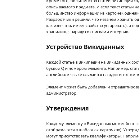
Кроме того, большинство статей Википедии с
описываемого предмета. И если текст статьи н
большинство информации из карточек одинаков
Разработчики решили, что незачем хранить од
как известно, имеет свойство устаревать), и п
хранилище, наряду со списками интервик.
Устройство Викиданных
Каждой статье в Википедии на Викиданных соо
буквой Q и номером элемента. Например, стать
английском языке ссылается на один и тот же 
Элемент может быть добавлен и отредактиров
администратор.
Утверждения
Каждому элементу в Викиданных может быть с
отображаются в шаблонах-карточках). Утвержде
могут присутствовать квалификаторы. Например