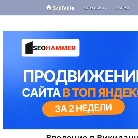
SkillVille
Категории
Жители
Введение в Викидан