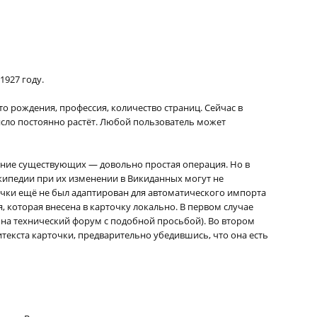
1927 году.
о рождения, профессия, количество страниц. Сейчас в
число постоянно растёт. Любой пользователь может
ние существующих — довольно простая операция. Но в
кипедии при их изменении в Викиданных могут не
точки ещё не был адаптирован для автоматического импорта
которая внесена в карточку локально. В первом случае
 на технический форум с подобной просьбой). Во втором
текста карточки, предварительно убедившись, что она есть