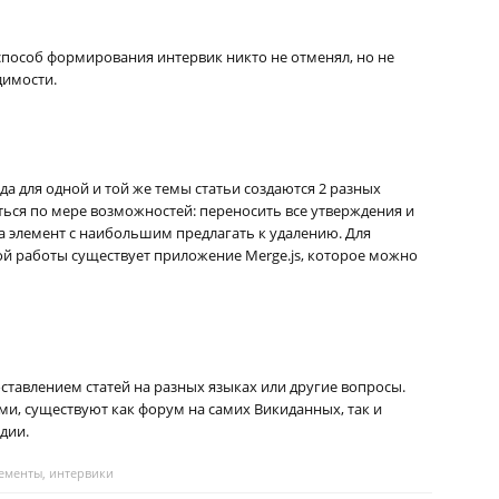
 способ формирования интервик никто не отменял, но не
имости.
да для одной и той же темы статьи создаются 2 разных
ться по мере возможностей: переносить все утверждения и
а элемент с наибольшим предлагать к удалению. Для
ой работы существует приложение Merge.js, которое можно
оставлением статей на разных языках или другие вопросы.
и, существуют как форум на самих Викиданных, так и
дии.
лементы
,
интервики