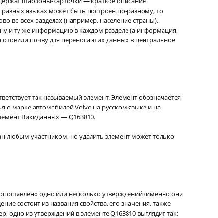
одержат шаблоны-карточки — краткое описание
а разных языках может быть построен по-разному, то
о во всех разделах (например, население страны).
ну и ту же информацию в каждом разделе (а информация,
одготовили почву для переноса этих данных в центральное
тветствует так называемый элемент. Элемент обозначается
я о марке автомобилей Volvo на русском языке и на
элемент Викиданных — Q163810.
ан любым участником, но удалить элемент может только
опоставлено одно или несколько утверждений (именно они
ние состоит из названия свойства, его значения, также
, одно из утверждений в элементе Q163810 выглядит так: