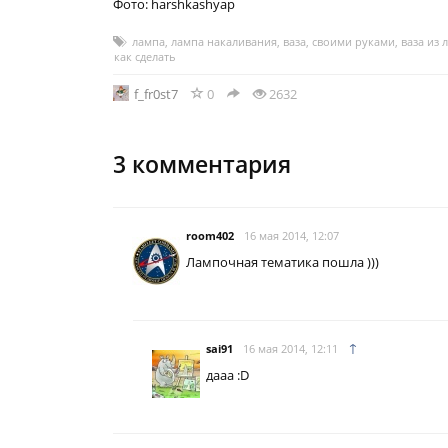
Фото: harshkashyap
лампа
,
лампа накаливания
,
ваза
,
своими руками
,
ваза из 
,
как сделать
f_fr0st7
0
2632
3
комментария
room402
16 мая 2014, 12:07
Лампочная тематика пошла )))
↑
sai91
16 мая 2014, 12:11
дааа :D