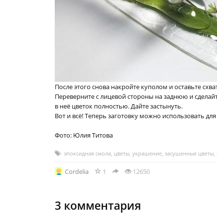
После этого снова накройте куполом и оставьте схв
Переверните с лицевой стороны на заднюю и сделай
в неё цветок полностью. Дайте застынуть.
Вот и всё! Теперь заготовку можно использовать дл
Фото: Юлия Титова
эпоксидная смола
,
цветы
,
украшение
,
засушенные цветы
,
Cordelia
1
12650
3
комментария