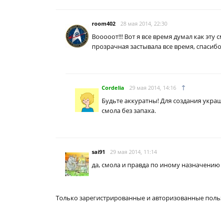
room402
28 мая 2014, 22:30
Вооооот!!! Вот я все время думал как эту
прозрачная застывала все время, спасибо
↑
Cordelia
29 мая 2014, 14:16
Будьте аккуратны! Для создания укра
смола без запаха.
sai91
29 мая 2014, 11:14
да, смола и правда по иному назначению
Только зарегистрированные и авторизованные поль