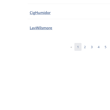
CigHumidor
LavWilsmore
«
1
2
3
4
5