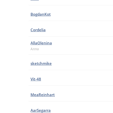
BogdanKot
Cordelia
AllaOlenina
Алла
sketchmike
Vit-48
MeaReinhart
AarSegarra