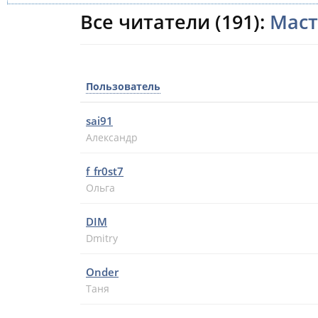
Все читатели (191):
Маст
Пользователь
sai91
Александр
f_fr0st7
Ольга
DIM
Dmitry
Onder
Таня