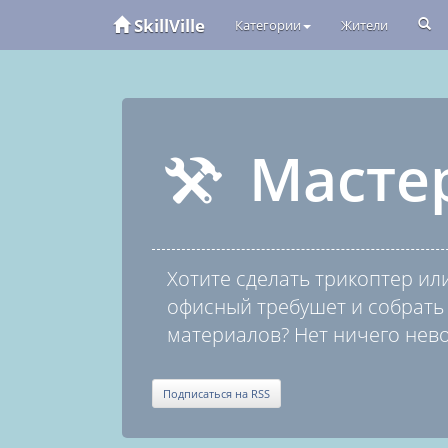
SkillVille
Категории
Жители
Масте
Хотите сделать трикоптер ил
офисный требушет и собрат
материалов? Нет ничего нев
Подписаться на RSS