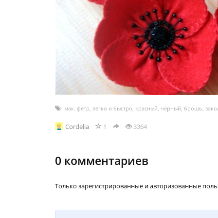
мак. фетр
,
легко и быстро
,
красный
,
чёрный
,
брошь
,
зако
Cordelia
1
3364
0
комментариев
Только зарегистрированные и авторизованные поль