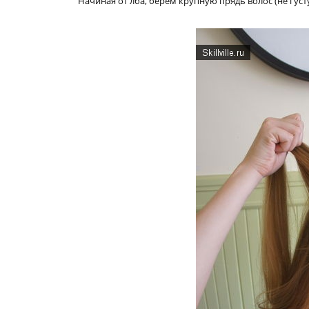
Начиная от лба, берем крупную прядь волос (не густую