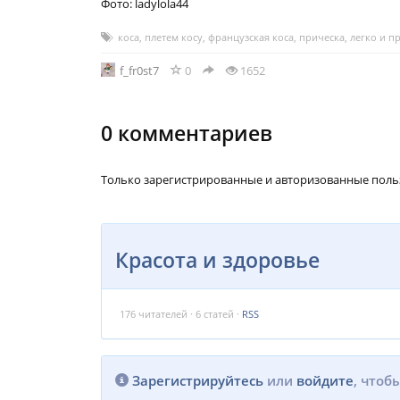
Фото: ladylola44
коса
,
плетем косу
,
французская коса
,
прическа
,
легко и п
f_fr0st7
0
1652
0
комментариев
Только зарегистрированные и авторизованные поль
Красота и здоровье
176
читателей · 6 статей ·
RSS
Зарегистрируйтесь
или
войдите
, чтоб