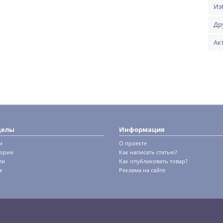
Из
Др
Ак
делы
Информация
и
О проекте
гории
Как написать статью?
ли
Как опубликовать товар?
к
Реклама на сайте