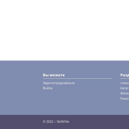
Вы можете
Раз
Зарегистрироваться
стать
Войти
Кате
Жите
Рыно
© 2022 :: SkillVille