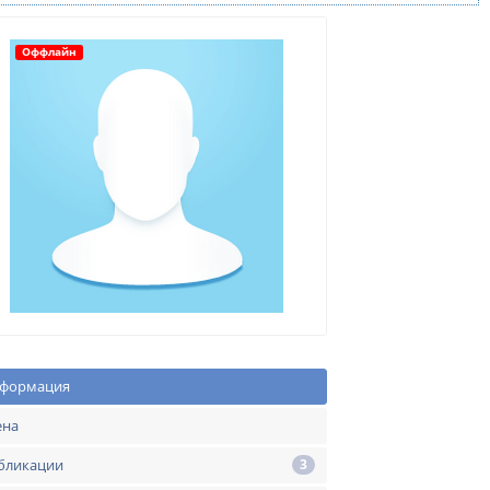
Оффлайн
формация
ена
бликации
3