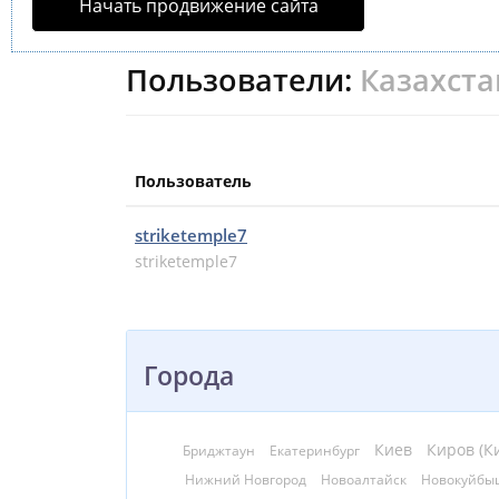
Начать продвижение сайта
Пользователи:
Казахстан
Пользователь
striketemple7
striketemple7
Города
Киев
Киров (К
Бриджтаун
Екатеринбург
Нижний Новгород
Новоалтайск
Новокуйбы