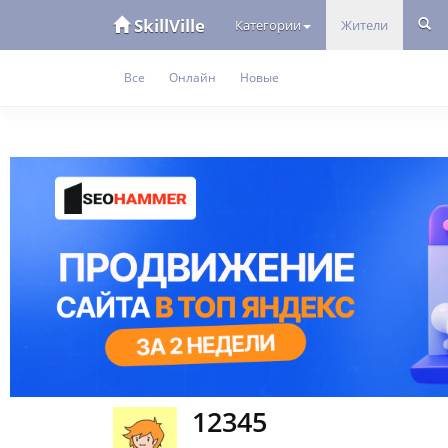
SkillVille
Категории
Жители
Все
Онлайн
Новые
12345