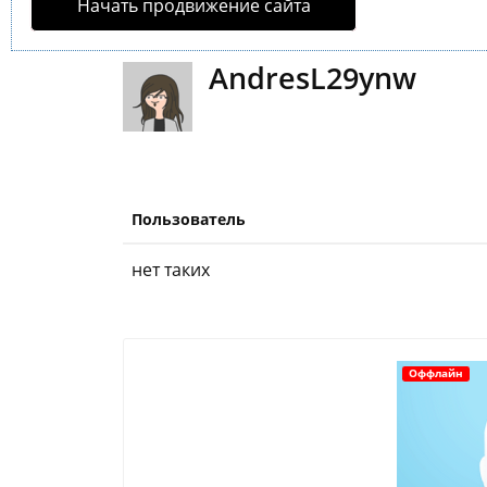
Начать продвижение сайта
AndresL29ynw
Пользователь
нет таких
Оффлайн