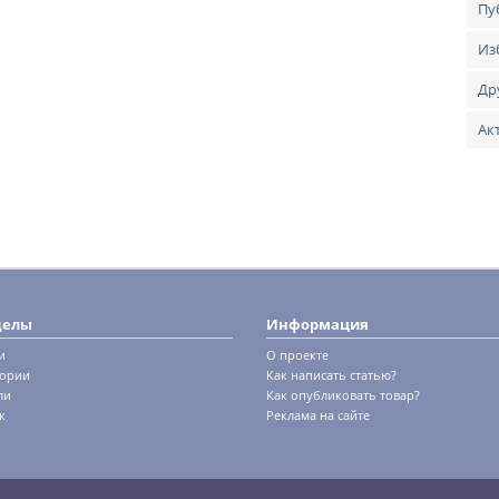
Пу
Из
Др
Ак
делы
Информация
и
О проекте
гории
Как написать статью?
ли
Как опубликовать товар?
к
Реклама на сайте