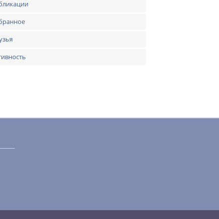
бликации
бранное
узья
тивность