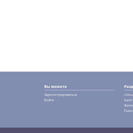
Вы можете
Раз
Зарегистрироваться
стать
Войти
Кате
Жите
Рыно