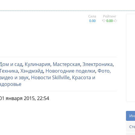
Сила
Рейтинг
0.00
0.00
Дом и сад
,
Кулинария
,
Мастерская
,
Электроника
,
Техника
,
Хэндмэйд
,
Новогодние поделки
,
Фото,
видео и звук
,
Новости Skillville
,
Красота и
здоровье
01 января 2015, 22:54
Ин
Ст