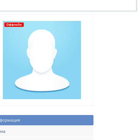
Оффлайн
формация
ена