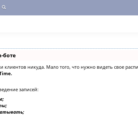
m-боте
писи клиентов никуда. Мало того, что нужно видеть свое ра
Time.
ведение записей:
е;
ты;
батывать;