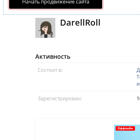
Начать продвижение сайта
DarellRoll
Активность
Состоит в:
Д
Т
и
Зарегистрирован:
1
Оффлайн