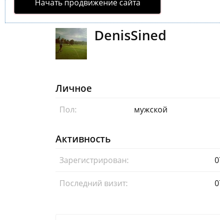
Начать продвижение сайта
DenisSined
Личное
Пол:
мужской
Активность
Зарегистрирован:
0
Последний визит:
0