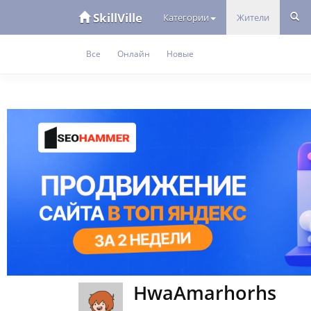
SkillVille
Категории
Жители
Все
Онлайн
Новые
HwaAmarhorhs