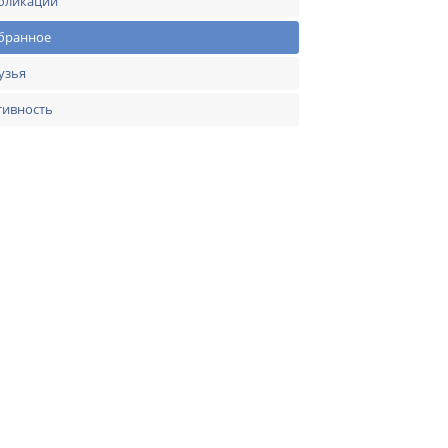
бликации
бранное
узья
тивность