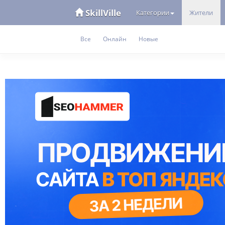
SkillVille
Категории
Жители
Все
Онлайн
Новые