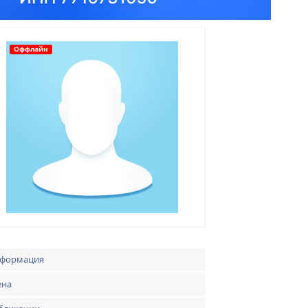
Оффлайн
формация
ена