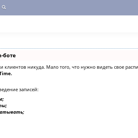
m-боте
писи клиентов никуда. Мало того, что нужно видеть свое ра
Time.
ведение записей:
е;
ты;
батывать;