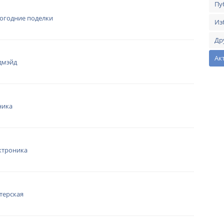
Пу
огодние поделки
Из
Др
Ак
дмэйд
ника
ктроника
терская