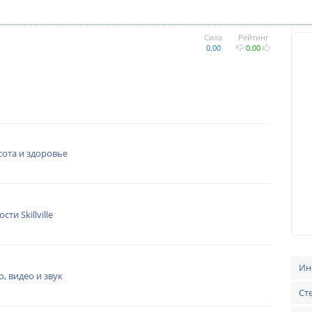
Сила
Рейтинг
0.00
0.00
сота и здоровье
сти Skillville
Ин
о, видео и звук
Ст