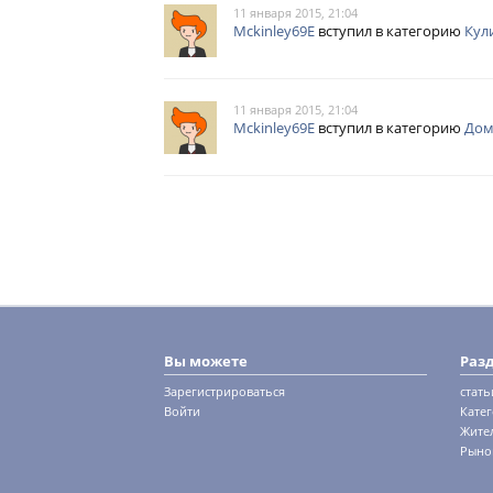
11 января 2015, 21:04
Mckinley69E
вступил в категорию
Кул
11 января 2015, 21:04
Mckinley69E
вступил в категорию
Дом
Вы можете
Раз
Зарегистрироваться
стать
Войти
Кате
Жите
Рыно