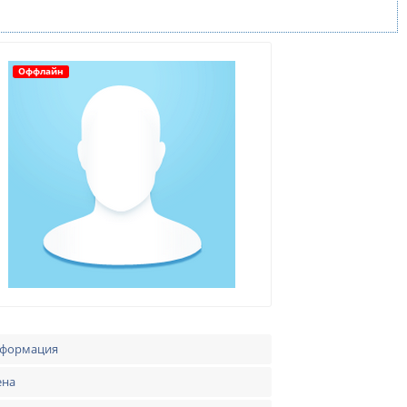
Оффлайн
формация
ена