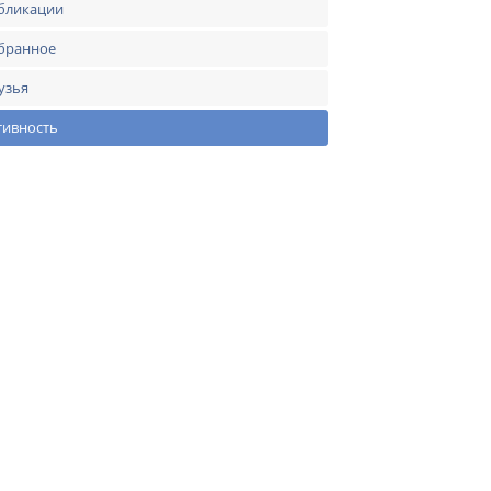
бликации
бранное
узья
тивность