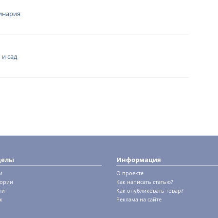
инария
 и сад
делы
Информация
и
О проекте
гории
Как написать статью?
ли
Как опубликовать товар?
к
Реклама на сайте