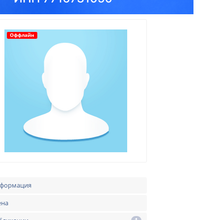
Оффлайн
формация
ена