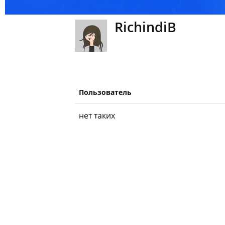
RichindiB
Пользователь
нет таких