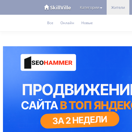
SkillVille
Категории
Жители
Все
Онлайн
Новые