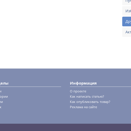
Пу
Из
Др
Ак
делы
Информация
и
О проекте
гории
Как написать статью?
ли
Как опубликовать товар?
к
Реклама на сайте