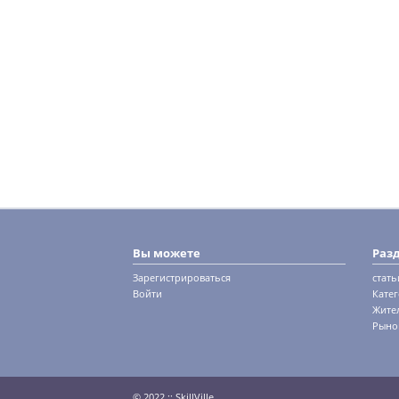
Вы можете
Раз
Зарегистрироваться
стать
Войти
Кате
Жите
Рыно
© 2022 :: SkillVille