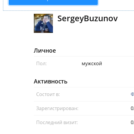
SergeyBuzunov
Личное
Пол:
мужской
Активность
Состоит в:
Ф
Зарегистрирован:
0
Последний визит:
0