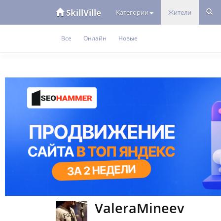
SkillVille
Категории
Жители
Все
Онлайн
Новые
ValeraMineev