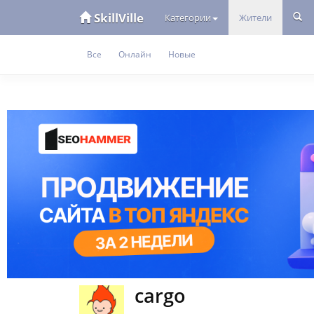
SkillVille
Категории
Жители
Все
Онлайн
Новые
cargo