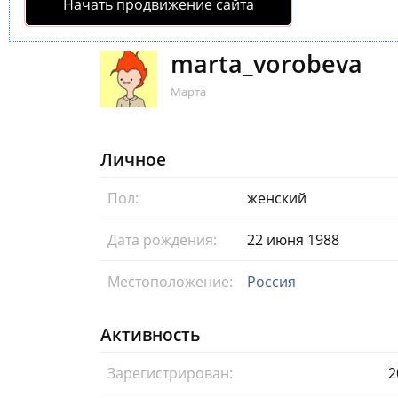
Начать продвижение сайта
marta_vorobeva
Марта
Личное
Пол:
женский
Дата рождения:
22 июня 1988
Местоположение:
Россия
Активность
Зарегистрирован:
2