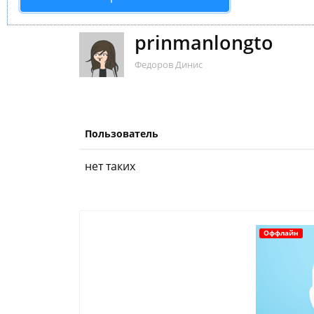
prinmanlongto
Федоров Динис
Пользователь
нет таких
Оффлайн