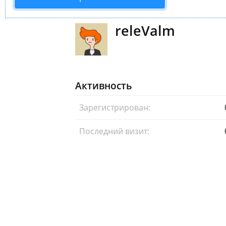
releValm
Активность
Зарегистрирован:
Последний визит: