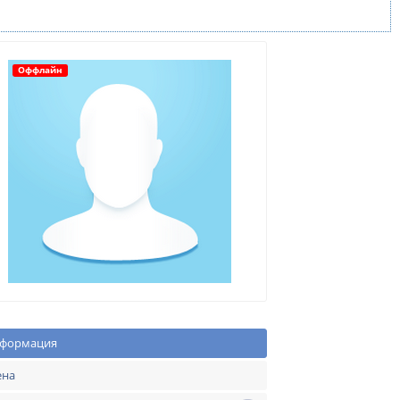
Оффлайн
формация
ена