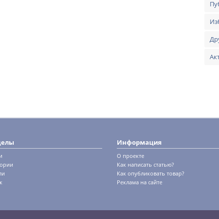
Пу
Из
Др
Ак
делы
Информация
и
О проекте
гории
Как написать статью?
ли
Как опубликовать товар?
к
Реклама на сайте