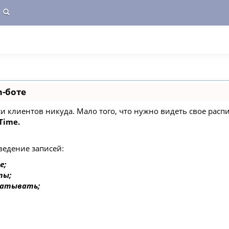
m-боте
писи клиентов никуда. Мало того, что нужно видеть свое ра
Time.
ведение записей:
е;
ты;
батывать;