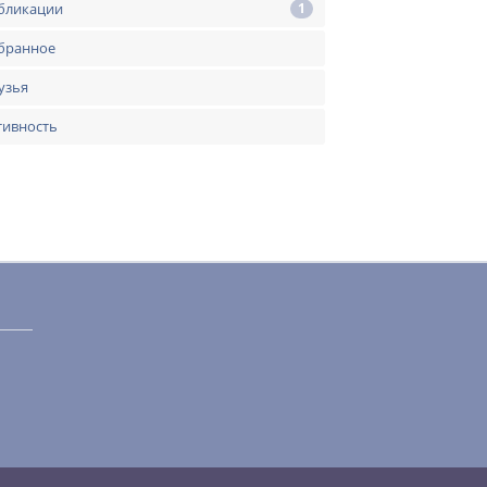
бликации
1
бранное
узья
тивность