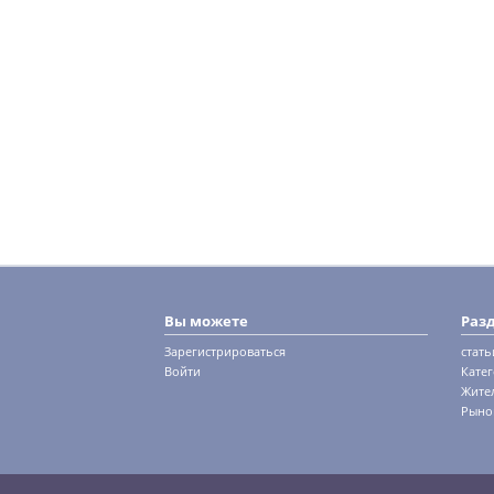
Вы можете
Раз
Зарегистрироваться
стать
Войти
Кате
Жите
Рыно