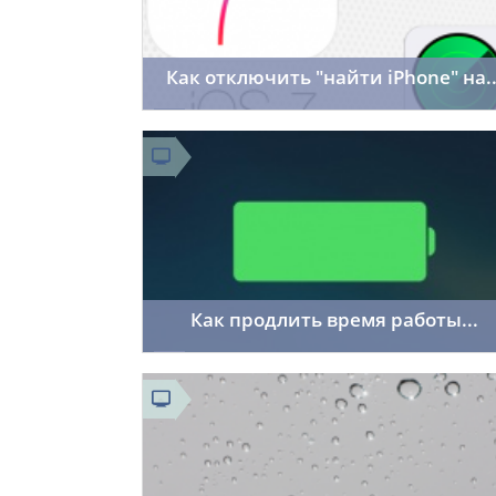
Как отключить "найти iPhone" на..
sai91
03.04.2014
59
Как продлить время работы...
sai91
23.02.2014
18