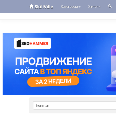
SkillVille
Категории
Жители