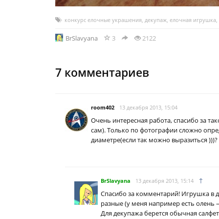
конкурс елочные украшения
,
декупаж
,
елочная игрушка
,
BrSlavyana
3
2122
7
комментариев
room402
13 декабря 2013, 15:04
Очень интересная работа, спасибо за та
сам). Только по фотографии сложно опре
диаметре(если так можно выразиться )))?
↑
BrSlavyana
13 декабря 2013, 15:14
Спасибо за комментарий! Игрушка в д
разные (у меня например есть олень 
Для декупажа берется обычная салфетк