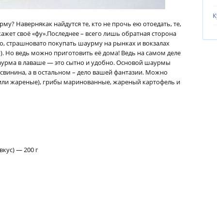
К
му? Навернякак найдутся те, кто не прочь ею отоедать, те,
кажет своё «фу».Последнее – всего лишь обратная сторона
о, страшновато покупать шаурму на рынках и вокзалах
и). Но ведь можно приготовить её дома! Ведь на самом деле
Шаурма в лаваше — это сытно и удобно. Основой шаурмы
 свинина, а в остальном – дело вашей фантазии. Можно
или жареные), грибы маринованные, жареный картофель и
вкус) — 200 г