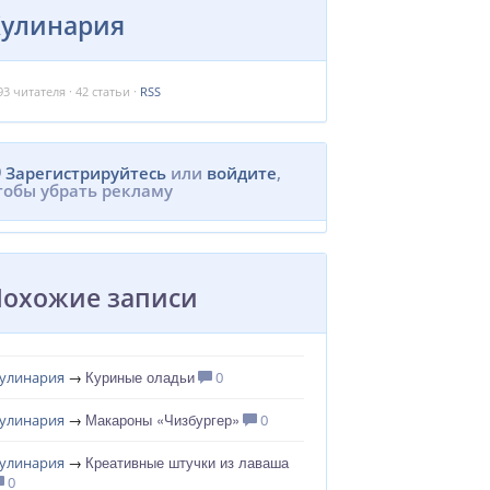
Кулинария
93
читателя · 42 статьи ·
RSS
Зарегистрируйтесь
или
войдите
,
тобы убрать рекламу
Похожие записи
Куриные оладьи
улинария
→
0
Макароны «Чизбургер»
улинария
→
0
Креативные штучки из лаваша
улинария
→
0