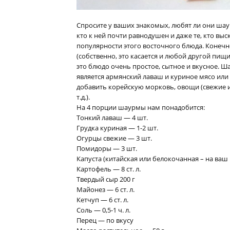
Cпросите у ваших знакомых, любят ли они шаур
кто к ней почти равнодушен и даже те, кто выс
популярности этого
восточного блюда. Конечн
(собственно, это касается и любой другой пищ
это блюдо очень простое, сытное и вкусное. 
является армянский лаваш и куриное мясо или
добавить корейскую морковь, овощи (свежие 
т.д.).
На 4 порции шаурмы нам понадобится:
Тонкий лаваш — 4 шт.
Грудка куриная — 1-2 шт.
Огурцы свежие — 3 шт.
Помидоры — 3 шт.
Капуста (китайская или белокочанная – на ваш 
Картофель — 8 ст. л.
Твердый сыр 200 г
Майонез — 6 ст. л.
Кетчуп — 6 ст. л.
Соль — 0,5-1 ч. л.
Перец — по вкусу