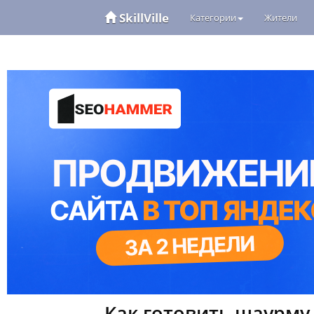
SkillVille
Категории
Жители
Как готовить шаурму