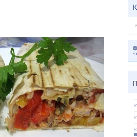
1
ч
К
К
К