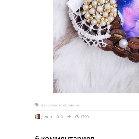
День всех влюбленных
Janna
0
1700
6
комментариев