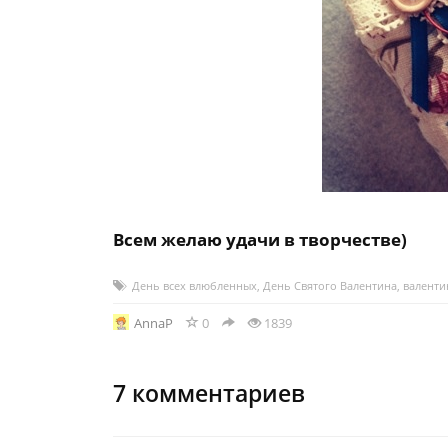
Всем желаю удачи в творчестве)
День всех влюбленных
,
День Святого Валентина
,
валенти
AnnaP
0
1839
7
комментариев