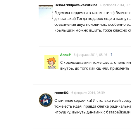
ElenaArkhipova-Zakutkina
6 февраля 2014, 05:
Я делала сердечки в таком стиле) Вмест
для запаха!) Тогда подарок еще и пахнуть
соединения двух половинок, особенно ес
крылышки можно вшить, тоже классно см
↑
AnnaP
6 февраля 2014, 05:46
С крылышками я тоже шила, очень инт
внутрь, до того как сшили, приклеит
room402
6 февраля 2014, 08:39
Отличные сердечки! И столько идей сразу
тоже есть идея, правда слегка радикаль
игрушку, вынуть динамик с батарейками и 