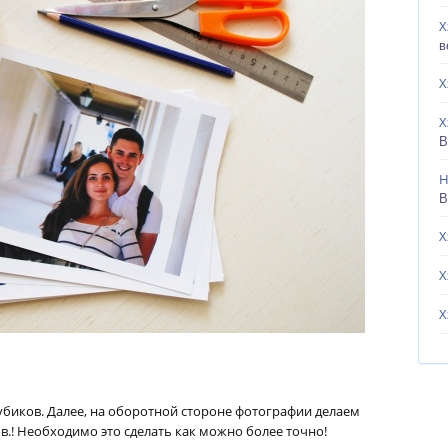
Х
в
Х
Х
В
Н
В
Х
Х
Х
биков. Далее, на оборотной стороне фотографии делаем
в.! Необходимо это сделать как можно более точно!