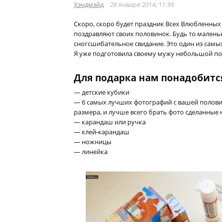
Хэндмэйд
28 января 2014, 11:39
Скоро, скоро будет праздник Всех Влюбленных
поздравляют своих половинок. Будь то малень
сногсшибательное свидание. Это один из самых
Я уже подготовила своему мужу небольшой под
Для подарка нам понадобитс
— детские кубики
— 6 самых лучших фотографий с вашей половин
размера, и лучше всего брать фото сделанные 
— карандаш или ручка
— клей-карандаш
— ножницы
— линейка