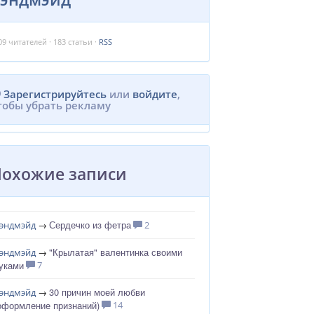
09
читателей · 183 статьи ·
RSS
Зарегистрируйтесь
или
войдите
,
тобы убрать рекламу
Похожие записи
Сердечко из фетра
эндмэйд
→
2
"Крылатая" валентинка своими
эндмэйд
→
уками
7
30 причин моей любви
эндмэйд
→
оформление признаний)
14