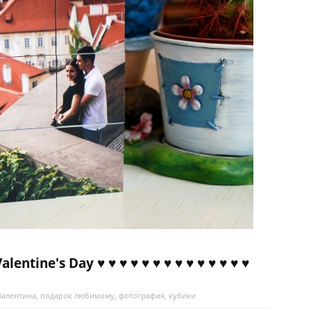
Valentine's Day ♥ ♥ ♥ ♥ ♥ ♥ ♥ ♥ ♥ ♥ ♥ ♥ ♥ ♥
Валентина
,
подарок любимому
,
фотография
,
кубики