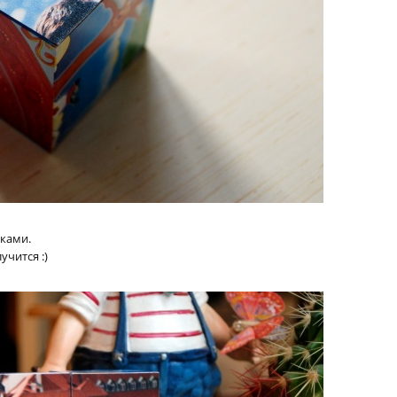
иками.
учится :)