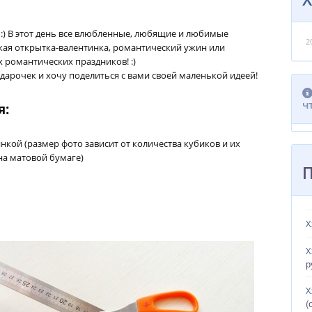
 :) В этот день все влюбленные, любящие и любимые
2
кая открытка-валентинка, романтический ужин или
 романтических праздников! :)
арочек и хочу поделиться с вами своей маленькой идеей!
ч
я:
кой (размер фото зависит от количества кубиков и их
на матовой бумаге)
Х
Х
р
Х
(