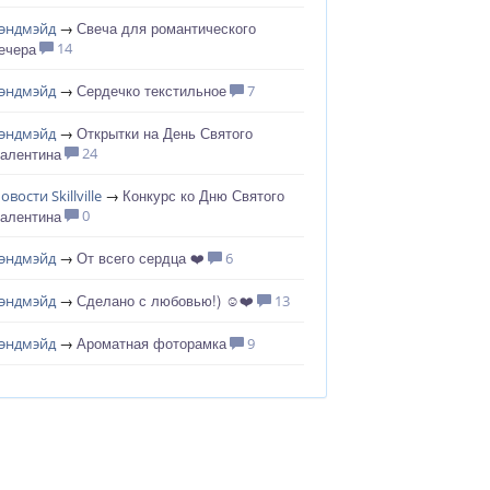
Свеча для романтического
эндмэйд
→
ечера
14
Сердечко текстильное
эндмэйд
→
7
Открытки на День Святого
эндмэйд
→
алентина
24
Конкурс ко Дню Святого
овости Skillville
→
алентина
0
От всего сердца ❤️
эндмэйд
→
6
Сделано с любовью!) ☺️❤️
эндмэйд
→
13
Ароматная фоторамка
эндмэйд
→
9