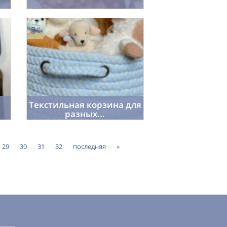
Janna
0
28.05.2014
2605
3
0
Текстильная корзина для
разных...
0
2
Cordelia
2
23.05.2014
3601
29
30
31
32
последняя
»