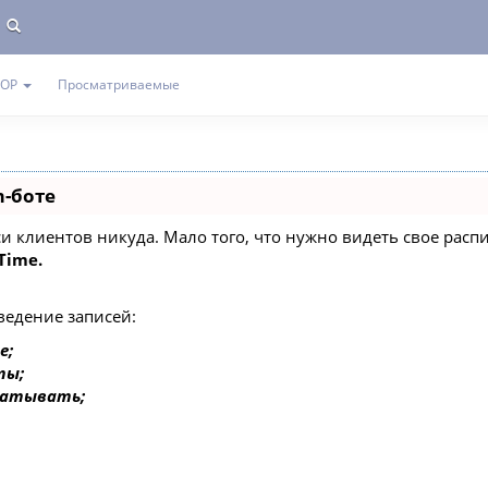
TOP
Просматриваемые
m-боте
писи клиентов никуда. Мало того, что нужно видеть свое ра
Time.
ведение записей:
е;
ты;
батывать;