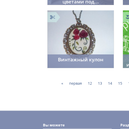
цветами под...
Cordelia
1
29.05.2014
25732
Винтажный кулон
f_fr0st7
3
27.05.2014
2420
«
первая
12
13
14
15
Вы можете
Раз