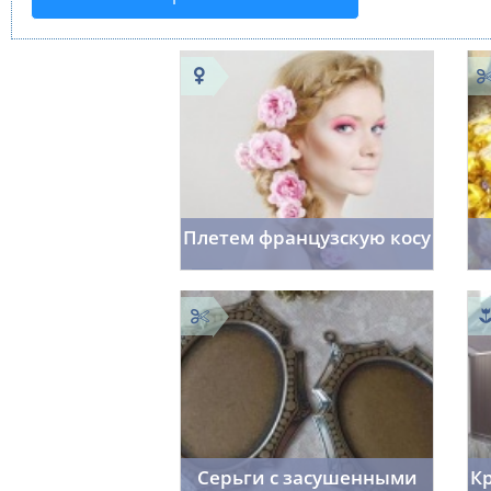
Плетем французскую косу
f_fr0st7
0
03.06.2014
1652
Серьги с засушенными
К