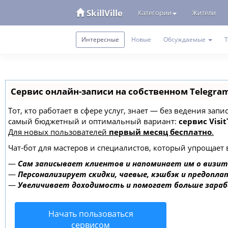
SkillVille
Категории
Жители
Интересные
Новые
Обсуждаемые
Сервис онлайн-записи на собственном Telegra
Тот, кто работает в сфере услуг, знает — без ведения за
самый бюджетный и оптимальный вариант:
сервис Visit
Для новых пользователей
первый месяц бесплатно
.
Чат-бот для мастеров и специалистов, который упрощает 
—
Сам записывает клиентов и напоминает им о визит
—
Персонализирует скидки, чаевые, кэшбэк и предопла
—
Увеличивает доходимость и помогает больше зара
Начать пользоваться
сервисом