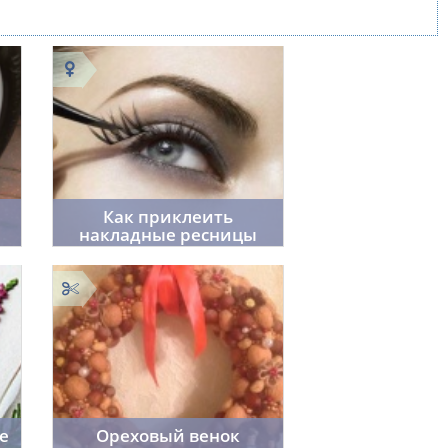
Как приклеить
накладные ресницы
f_fr0st7
0
0
29.05.2014
2
1536
е
Ореховый венок