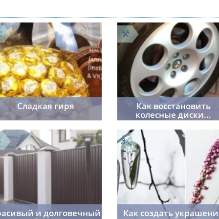
Сладкая гиря
Как восстановить
колесные диски...
Janna
9
01.06.2014
28092
sai91
01.06.2014
395
расивый и долговечный
Как создать украшени