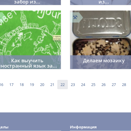
забор из...
из...
room402
Cordelia
0
29.05.2014
28.05.2014
4692
1265
Как выучить
Делаем мозаику
иностранный язык за...
f_fr0st7
24.05.2014
sai91
204
1
26.05.2014
1818
16
17
18
19
20
21
22
23
24
25
26
27
28
делы
Информация