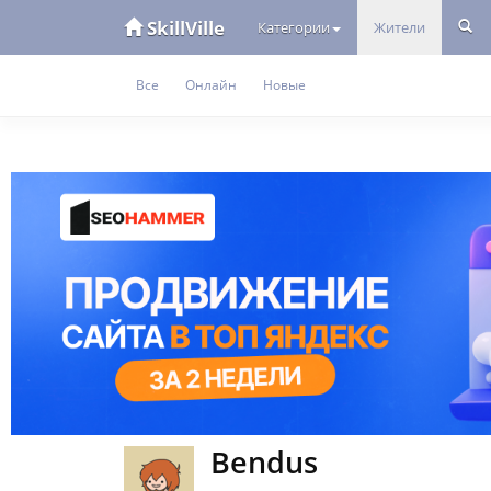
SkillVille
Категории
Жители
Все
Онлайн
Новые
Bendus