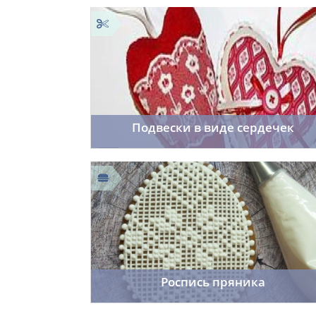
02.12.2014
29
Подвески в виде сердечек
Cordelia
28.11.2014
17
Роспись пряника
Cordelia