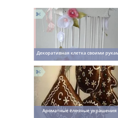
Декоративная клетка своими рука
f_fr0st7
01.10.2015
53
Ароматные ёлочные украшения