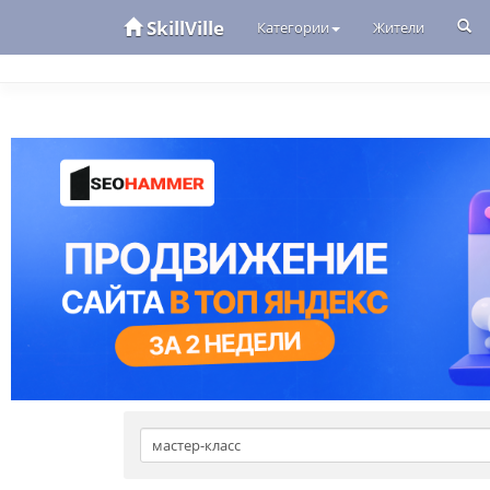
SkillVille
Категории
Жители