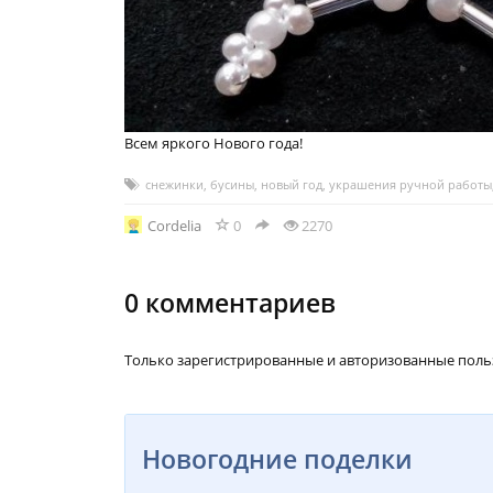
Всем яркого Нового года!
снежинки
,
бусины
,
новый год
,
украшения ручной работы
Cordelia
0
2270
0
комментариев
Только зарегистрированные и авторизованные поль
Новогодние поделки