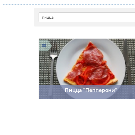
Пицца "Пепперони"
f_fr0st7
21.01.2014
15