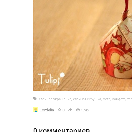
елочное украшение
,
елочная игрушка
,
фетр
,
конфета
,
те
Cordelia
0
1745
0
комментариев